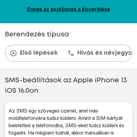
Ennek az eszköznek a kicserélése
Berendezés típusa
Első lépések
Hívás és névjegyzé
SMS-beállítások az Apple iPhone 13
iOS 16.0on
Az SMS egy szöveges üzenet, amit más
mobiltelefonokra tudsz küldeni. Amint a SIM-kártyát
beletetted a telefonodba, SMS-eket tudsz küldeni és
fogadni. Ha mégsem tudnál, akkor manuálisan is