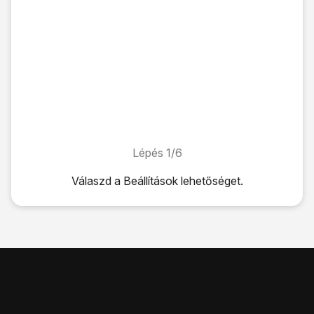
Lépés 1/6
Lépés 1/6
Válaszd a
Beállítások
lehetőséget.
Válaszd a
Beállítások
lehetőséget.
Válaszd a
Mobilhálózat
lehetőséget.
Válaszd a
Hálózatválasztás
lehetőséget.
Kattints
az „Automatikus” melletti csúszkára
a funkció aut
Ha kikapcsolod a funkciót, válaszd a
kívánt hálózatot
.
Húzd az ujjad felfelé
a kijelző aljáról, hogy visszatérj a k