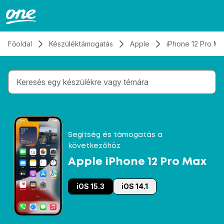
Átugrás, tovább a tartalomhoz
Főoldal
Készüléktámogatás
Apple
iPhone 12 Pro Ma
Gépelés közben megjelennek a keresési javaslatok 
Segítség és támogatás a
következőhöz
Apple iPhone 12 Pro Max
iOS 15.3
iOS 14.1