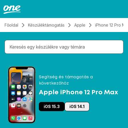
Átugrás, tovább a tartalomhoz
Főoldal
Készüléktámogatás
Apple
iPhone 12 Pro Ma
Gépelés közben megjelennek a keresési javaslatok 
Segítség és támogatás a
következőhöz
Apple iPhone 12 Pro Max
iOS 15.3
iOS 14.1