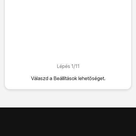
Lépés 1/11
Lépés 1/11
Válaszd a
Beállítások
lehetőséget.
Válaszd a
Beállítások
lehetőséget.
Válaszd az
Általános
lehetőséget.
Válaszd az „
iPhone átvitele vagy alaphelyz.
” lehetőséget.
Válaszd az
Alaphelyzetbe állítás
lehetőséget.
Válaszd a
Beállítások alaphelyzetbe állítása
lehetőséget.
Válaszd a
Beállítások alaphelyzetbe állítása
lehetőséget. Vá
Válaszd az
Összes tartalom, beállítás törlése
lehetőséget.