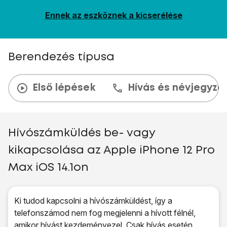
Ennek az eszköznek a kicserélése
Berendezés típusa
Első lépések
Hívás és névjegyzé
Hívószámküldés be- vagy
kikapcsolása az Apple iPhone 12 Pro
Max iOS 14.1on
Ki tudod kapcsolni a hívószámküldést, így a
telefonszámod nem fog megjelenni a hívott félnél,
amikor hívást kezdeményezel. Csak hívás esetén