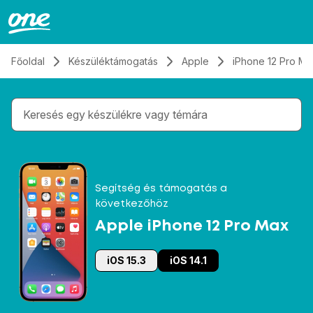
Átugrás, tovább a tartalomhoz
Főoldal
Készüléktámogatás
Apple
iPhone 12 Pro Ma
Gépelés közben megjelennek a keresési javaslatok 
Segítség és támogatás a
következőhöz
Apple iPhone 12 Pro Max
iOS 15.3
iOS 14.1