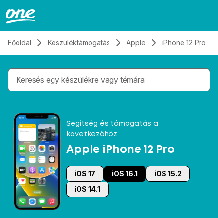
Átugrás, tovább a tartalomhoz
Főoldal
Készüléktámogatás
Apple
iPhone 12 Pro
Gépelés közben megjelennek a keresési javaslatok 
Segítség és támogatás a
következőhöz
Apple iPhone 12 Pro
iOS 17
iOS 16.1
iOS 15.2
iOS 14.1