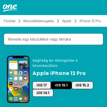
Átugrás, tovább a tartalomhoz
Főoldal
Készüléktámogatás
Apple
iPhone 12 Pro
Gépelés közben megjelennek a keresési javaslatok 
Segítség és támogatás a
következőhöz
Apple iPhone 12 Pro
iOS 17
iOS 16.1
iOS 15.2
iOS 14.1