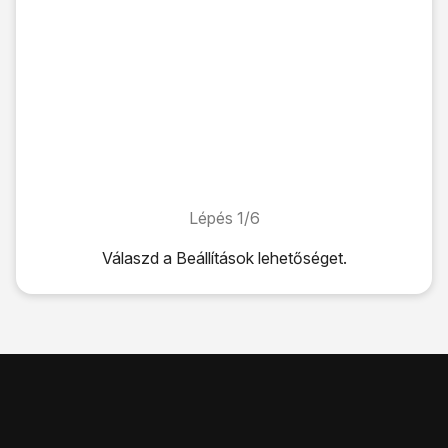
Lépés 1/6
Lépés 1/6
Válaszd a
Beállítások
lehetőséget.
Válaszd a
Beállítások
lehetőséget.
Válaszd a
Mobilhálózat
lehetőséget.
Válaszd a
Hálózatválasztás
lehetőséget.
Kattints
az „Automatikus” melletti csúszkára
a funkció aut
Ha kikapcsolod a funkciót, válaszd a
kívánt hálózatot
.
Húzd az ujjad felfelé
a kijelző aljáról, hogy visszatérj a k