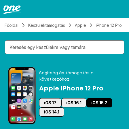
Átugrás, tovább a tartalomhoz
Főoldal
Készüléktámogatás
Apple
iPhone 12 Pro
Gépelés közben megjelennek a keresési javaslatok 
Segítség és támogatás a
következőhöz
Apple iPhone 12 Pro
iOS 17
iOS 16.1
iOS 15.2
iOS 14.1