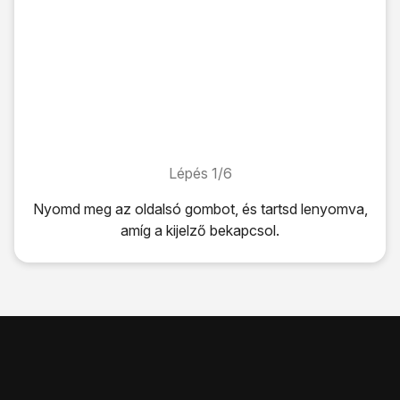
Lépés 1/6
Lépés 1/6
Nyomd meg
az oldalsó gombot
, és tartsd lenyomva,
amíg a kijelző bekapcsol.
Nyomd meg
az oldalsó gombot
, és tartsd lenyomva, amíg 
Húzd az ujjad felfelé
a kijelző aljáról.
Amennyiben a SIM-kártyád zárolva van, írd be a PIN-kódo
Ha háromszor hibásan írod be a PIN-kódot, a telefon blo
Nyomd meg
a felső hangerő-szabályozót
.
Nyomd meg egyidejűleg
az oldalsó gombot
is, és tartsd l
Kattints
a kikapcsolás ikonra
, és húzd az ikont jobbra.