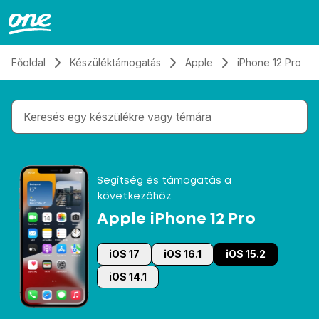
Átugrás, tovább a tartalomhoz
Főoldal
Készüléktámogatás
Apple
iPhone 12 Pro
Gépelés közben megjelennek a keresési javaslatok 
Segítség és támogatás a
következőhöz
Apple iPhone 12 Pro
iOS 17
iOS 16.1
iOS 15.2
iOS 14.1