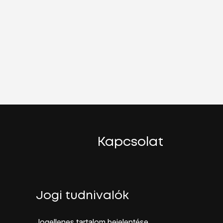
Kapcsolat
Jogi tudnivalók
Jogellenes ta rtalom bejelentése