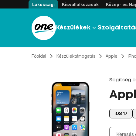
Átugrás, tovább a tartalomhoz
Lakossági
Kisvállalkozások
Közép- és Nag
Készülékek
Szolgáltatá
Főoldal
Készüléktámogatás
Apple
iPh
Segítség 
Appl
iOS 17
Gépelés kö