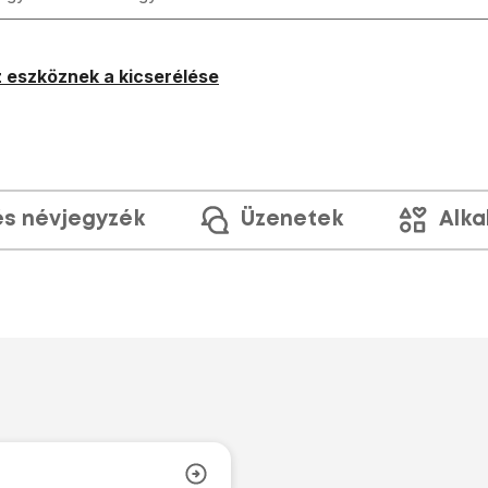
 eszköznek a kicserélése
és névjegyzék
Üzenetek
Alka