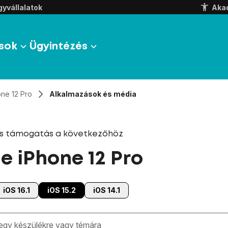
yvállalatok
Aka
sok
Ügyintézés
one 12 Pro
Alkalmazások és média
és támogatás a következőhöz
e iPhone 12 Pro
iOS 16.1
iOS 15.2
iOS 14.1
zben megjelennek a keresési javaslatok a mező alatt