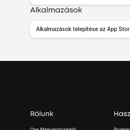
Alkalmazások
Alkalmazások telepítése az App Stor
Rólunk
Hasz
One Magyar országról
Roamin