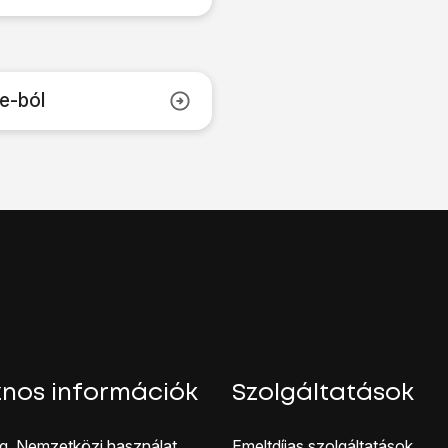
e-ból
nos információk
Szolgáltatások
g, Nemzetközi használat
Emeltdíjas szolgáltatások