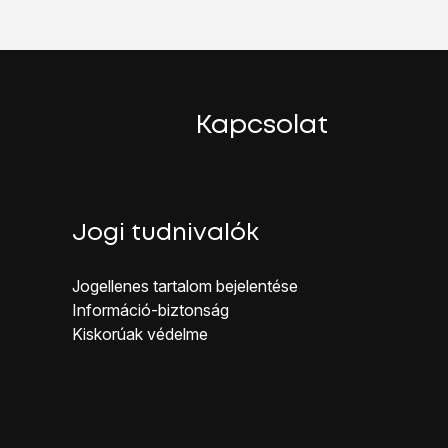
Kapcsolat
Jogi tudnivalók
Jogellenes ta rtalom bejelentése
Inf ormáció-biztonság
Kiskorúak véd elme