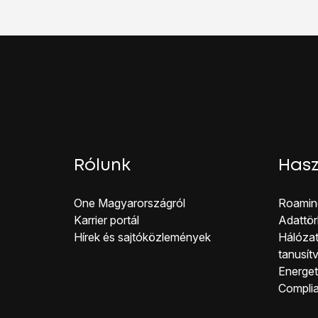
Be kell kapcsolni a má
Húzd az ujjad felfelé
a 
Rólunk
Hasz
One Magyar országról
Roamin
Karrier portál
Adattör
Hírek és sajtóközlemények
Hálózat
tanusít
Energeti
Co mpli