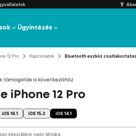
yvállalatok
Aka
sok
Ügyintézés
one 12 Pro
Kapcsolatok
Bluetooth eszköz csatlakoztatá
és támogatás a következőhöz
e iPhone 12 Pro
iOS 16.1
iOS 15.2
iOS 14.1
zben megjelennek a keresési javaslatok a mező alatt