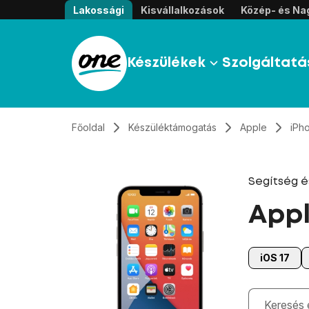
Átugrás, tovább a tartalomhoz
Lakossági
Kisvállalkozások
Közép- és Nag
Készülékek
Szolgáltatá
Főoldal
Készüléktámogatás
Apple
iPh
Segítség 
Appl
iOS 17
Gépelés kö