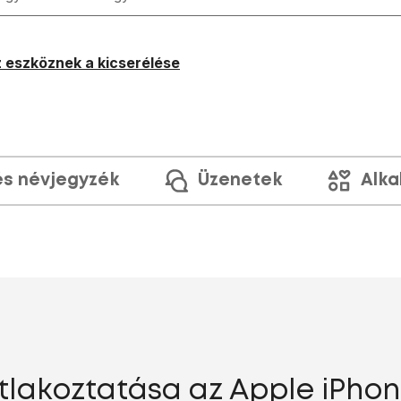
 eszköznek a kicserélése
és névjegyzék
Üzenetek
Alka
lakoztatása az Apple iPhone 