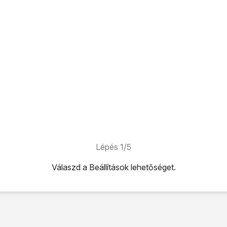
Lépés 1/5
Válaszd a
Beállítások
lehetőséget.
ehetőséget.
hetőséget.
melletti csúszkára
a funkció bekapcsolásához.
uetooth-eszközt
, és kövesd a kijelzőn megjelenő utasításokat