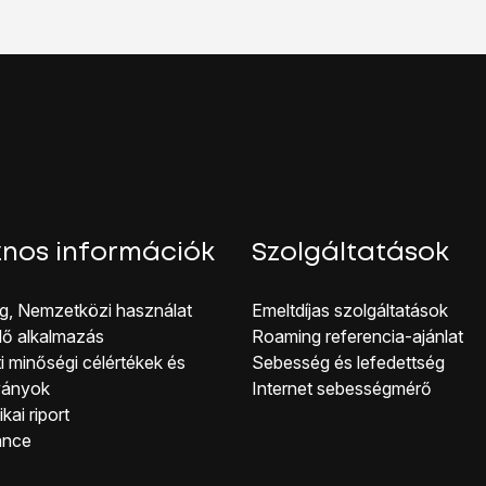
sik Bluetooth-eszközt, és elő kell készíteni a csatlakozáshoz.
kijelző aljáról, hogy visszatérj a kezdőképernyőhöz.
nos információk
Szolgáltatások
g, Nemzetközi használat
Emeltdíjas szolgáltatások
lő alkalmazás
Roaming referencia-ajánlat
i minőségi célérté kek és
Sebesség és lefedettség
ványok
Internet sebességmérő
kai riport
ance