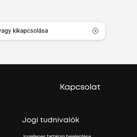
vagy kikapcsolása
Kapcsolat
Jogi tudnivalók
Jogellenes ta rtalom bejelentése