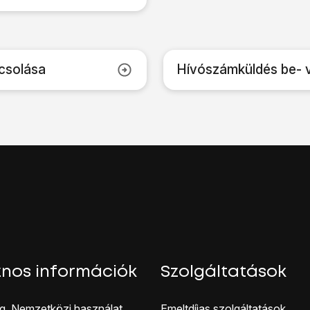
csolása
Hívószámküldés be- 
nos információk
Szolgáltatások
g, Nemzetközi használat
Emeltdíjas szolgáltatások