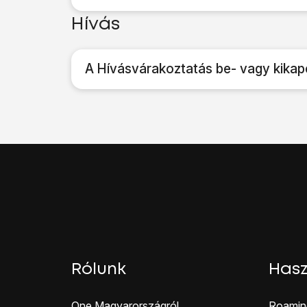
Hívás
A Hívásvárakoztatás be- vagy kikap
Rólunk
Hasz
One Magyar országról
Roamin