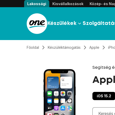
Átugrás, tovább a tartalomhoz
Lakossági
Kisvállalkozások
Közép- és Nag
Készülékek
Szolgáltatá
Főoldal
Készüléktámogatás
Apple
iPho
Segítség 
Appl
iOS 15.2
Gépelés kö