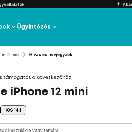
yvállalatok
Aka
sok
Ügyintézés
ne 12 mini
Hívás és névjegyzék
és támogatás a következőhöz
e iPhone 12 mini
iOS 14.1
zben megjelennek a keresési javaslatok a mező alatt