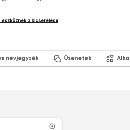
 eszköznek a kicserélése
és névjegyzék
Üzenetek
Alka