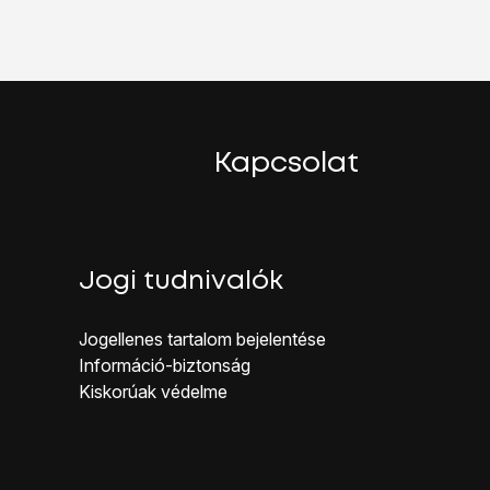
.
Kapcsolat
Jogi tudnivalók
Jogellenes ta rtalom bejelentése
Inf ormáció-biztonság
Kiskorúak véd elme