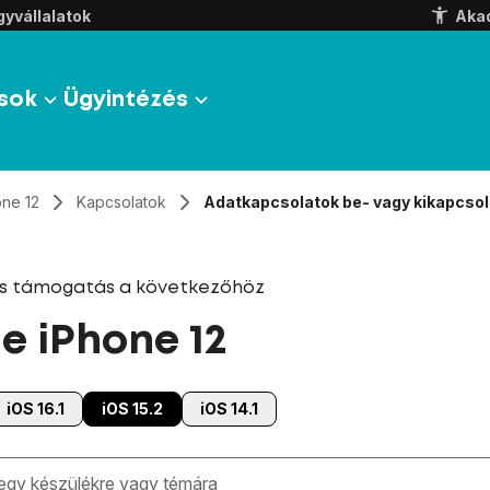
yvállalatok
Aka
sok
Ügyintézés
one 12
Kapcsolatok
Adatkapcsolatok be- vagy kikapcso
és támogatás a következőhöz
e iPhone 12
iOS 16.1
iOS 15.2
iOS 14.1
zben megjelennek a keresési javaslatok a mező alatt