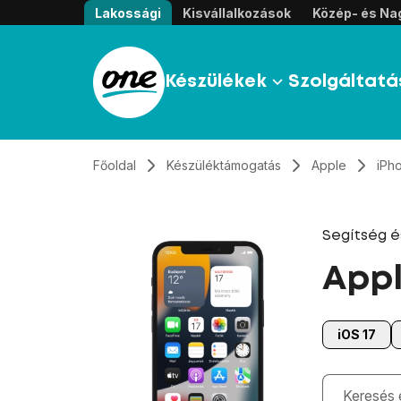
Átugrás, tovább a tartalomhoz
Lakossági
Kisvállalkozások
Közép- és Nag
Készülékek
Szolgáltatá
Főoldal
Készüléktámogatás
Apple
iPh
Segítség 
Appl
iOS 17
Gépelés kö