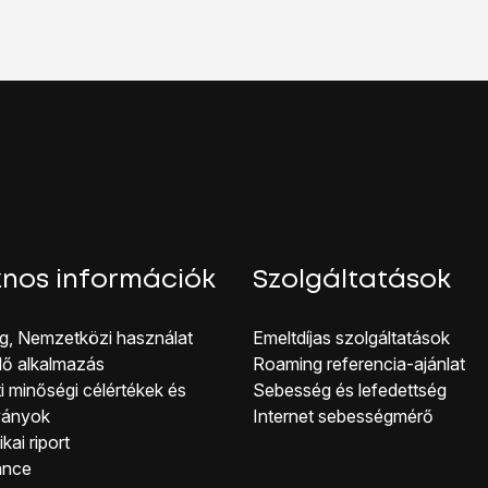
ramok melletti
csúszkákra
a funkciók be- vagy kikapcsolásához
kijelző aljáról, hogy visszatérj a kezdőképernyőhöz.
nos információk
Szolgáltatások
g, Nemzetközi használat
Emeltdíjas szolgáltatások
lő alkalmazás
Roaming referencia-ajánlat
i minőségi célérté kek és
Sebesség és lefedettség
ványok
Internet sebességmérő
kai riport
ance