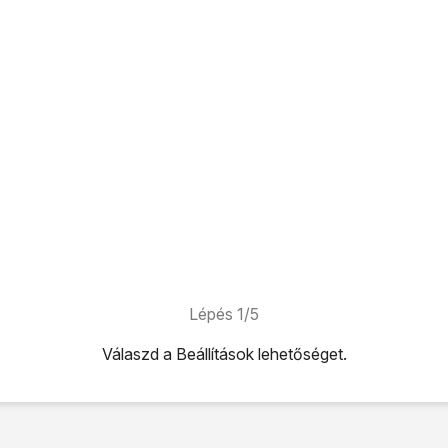
Lépés 1/5
Válaszd a
Beállítások
lehetőséget.
ehetőséget.
t
lehetőséget.
orgalom” melletti csúszkára
a funkció be- vagy kikapcsolásáh