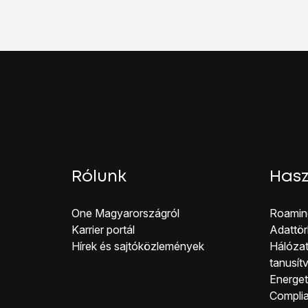
Kattints a kívánt prog
Húzd az ujjad felfelé
a 
Rólunk
Hasz
One Magyar országról
Roamin
Karrier portál
Adattör
Hírek és sajtóközlemények
Hálózat
tanusít
Energeti
Co mpli