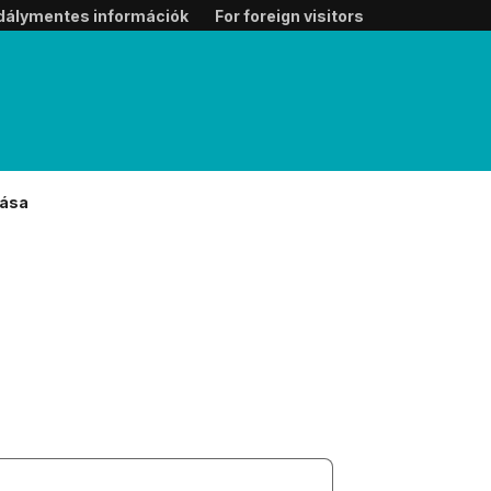
dálymentes információk
For foreign visitors
lása