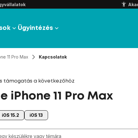
yvállalatok
Aka
sok
Ügyintézés
one 11 Pro Max
Kapcsolatok
és támogatás a következőhöz
e iPhone 11 Pro Max
iOS 15.2
iOS 13
zben megjelennek a keresési javaslatok a mező alatt