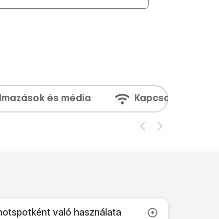
lmazások és média
Kapcsolatok
hotspotként való használata