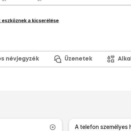
 eszköznek a kicserélése
és névjegyzék
Üzenetek
Alka
A telefon személyes 