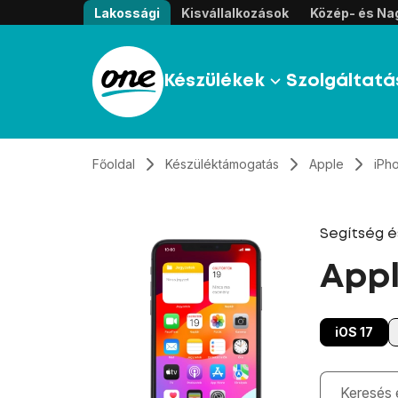
Átugrás, tovább a tartalomhoz
Lakossági
Kisvállalkozások
Közép- és Nag
Készülékek
Szolgáltatá
Főoldal
Készüléktámogatás
Apple
iPh
Segítség 
Appl
iOS 17
Gépelés kö