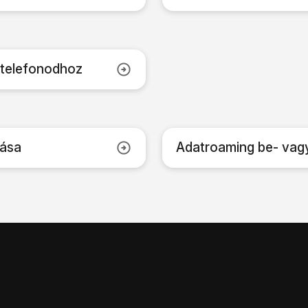
 telefonodhoz
lása
Adatroaming be- vag