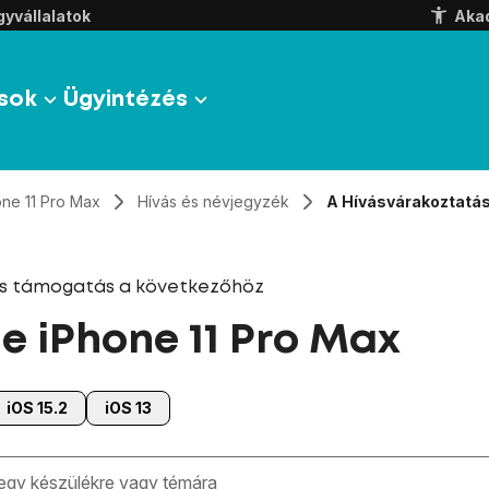
yvállalatok
Aka
sok
Ügyintézés
one 11 Pro Max
Hívás és névjegyzék
A Hívásvárakoztatás
és támogatás a következőhöz
e iPhone 11 Pro Max
iOS 15.2
iOS 13
zben megjelennek a keresési javaslatok a mező alatt