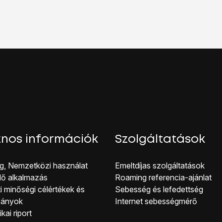
oztatás
lehetőséget.
oztatás” melletti csúszkára
a funkció be- vagy kikapcsolásáho
kijelző aljáról, hogy visszatérj a kezdőképernyőhöz.
nos információk
Szolgáltatások
g, Nemzetközi használat
Emeltdíjas szolgáltatások
lő alkalmazás
Roaming referencia-ajánlat
i minőségi célérté kek és
Sebesség és lefedettség
ványok
Internet sebességmérő
kai riport