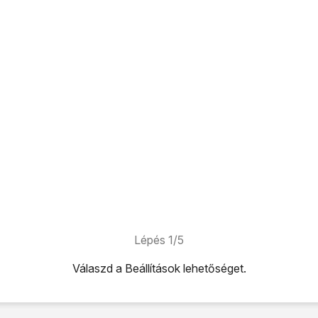
Lépés 1/5
Válaszd a
Beállítások
lehetőséget.
ehetőséget.
tőséget.