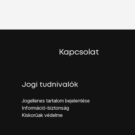
z.
Kapcsolat
Jogi tudnivalók
Jogellenes ta rtalom bejelentése
Inf ormáció-biztonság
Kiskorúak véd elme