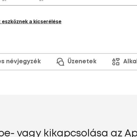
 eszköznek a kicserélése
és névjegyzék
Üzenetek
Alka
be- vagy kikapcsolása az Ap