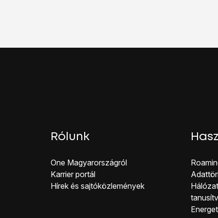
Válaszd a
Hívásvárak
Kattints
a „Hívásvárak
Húzd az ujjad felfelé
a 
Rólunk
Hasz
One Magyar országról
Roamin
Karrier portál
Adattör
Hírek és sajtóközlemények
Hálózat
tanusít
Energeti