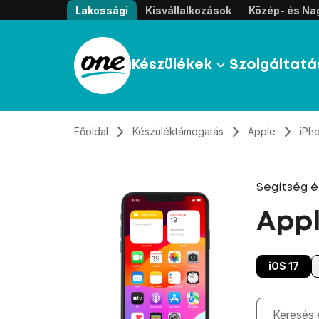
Átugrás, tovább a tartalomhoz
Lakossági
Kisvállalkozások
Közép- és Nag
Készülékek
Szolgáltatá
Főoldal
Készüléktámogatás
Apple
iPh
Segítség 
Appl
iOS 17
Gépelés kö