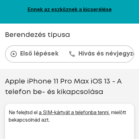
Ennek az eszköznek a kicserélése
Berendezés típusa
Első lépések
Hívás és névjegyzé
Apple iPhone 11 Pro Max iOS 13 - A
telefon be- és kikapcsolása
Ne felejtsd el
a SIM-kártyát a telefonba tenni
, mielőtt
bekapcsolnád azt.