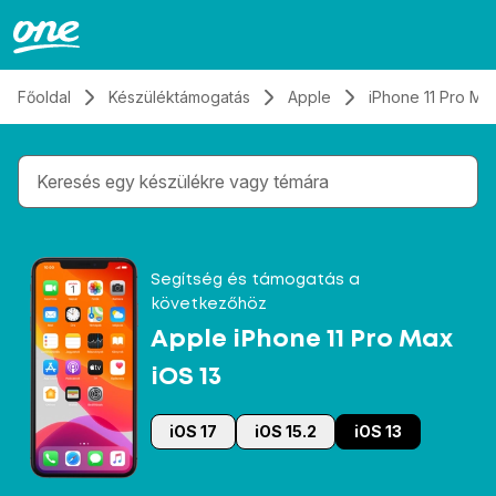
Átugrás, tovább a tartalomhoz
Főoldal
Készüléktámogatás
Apple
iPhone 11 Pro Ma
Gépelés közben megjelennek a keresési javaslatok 
Segítség és támogatás a
következőhöz
Apple iPhone 11 Pro Max
iOS 13
iOS 17
iOS 15.2
iOS 13