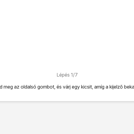
Lépés 1/7
d meg az
oldalsó gombot
, és várj egy kicsit, amíg a kijelző bek
só gombot
, és várj egy kicsit, amíg a kijelző bekapcsol.
kijelző aljáról.
s válaszd az
OK
lehetőséget.
 a SIM-kártyát:
 vagy a szolgáltatóhoz, ahol vetted a telefont.
a
felső hangerő gombot
és az
oldalsó gombot
, és egy pillanati