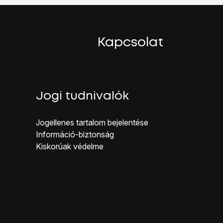
Kapcsolat
Jogi tudnivalók
Jogellenes ta rtalom bejelentése
Inf ormáció-biztonság
Kiskorúak véd elme