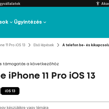
yvállalatok
Aka
sok
Ügyintézés
ne 11 Pro iOS 13
Első lépések
A telefon be- és kikapcsol
és támogatás a következőhöz
e iPhone 11 Pro iOS 13
iOS 13
zben megjelennek a keresési javaslatok a mező alatt