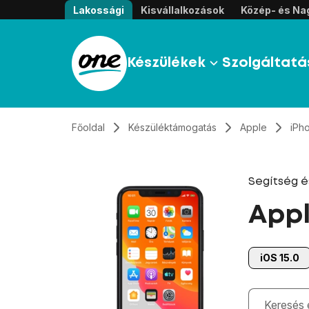
Átugrás, tovább a tartalomhoz
Lakossági
Kisvállalkozások
Közép- és Nag
Készülékek
Szolgáltatá
Főoldal
Készüléktámogatás
Apple
iPho
Segítség 
Appl
iOS 15.0
Gépelés kö