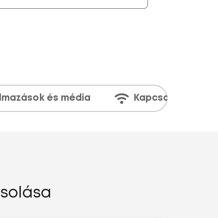
lmazások és média
Kapcsolatok
csolása