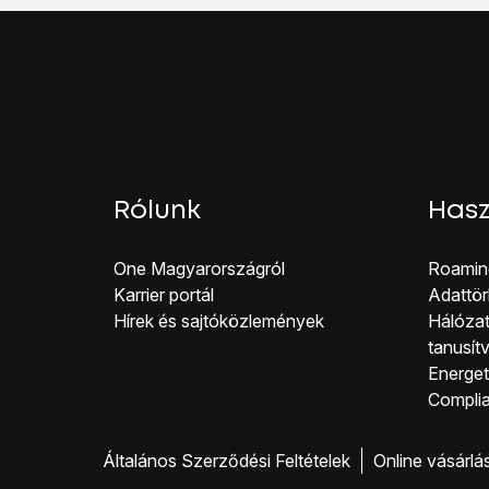
Húzd el jobbra a
kikap
Rólunk
Hasz
One Magyar országról
Roamin
Karrier portál
Adattör
Hírek és sajtóközlemények
Hálózat
tanusít
Energeti
Co mpli
Általános Szerződési Feltételek
Online vásárlá