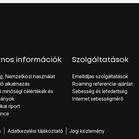
csolás ikont
a telefon kikapcsolásához.
nos információk
Szolgáltatások
g, Nemzetközi használat
Emeltdíjas szolgáltatások
lő alkalmazás
Roaming referencia-ajánlat
i minőségi célérté kek és
Sebesség és lefedettség
ványok
Internet sebességmérő
kai riport
ance
s
Adatkezelési tájékoztató
Jogi közlemény