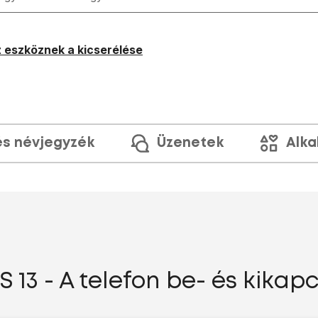
 eszköznek a kicserélése
és névjegyzék
Üzenetek
Alka
S 13 - A telefon be- és kikap