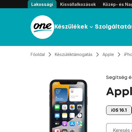
Átugrás, tovább a tartalomhoz
Lakossági
Kisvállalkozások
Közép- és Nag
Készülékek
Szolgáltatá
Főoldal
Készüléktámogatás
Apple
iPho
Segítség 
Appl
iOS 16.1
Gépelés kö