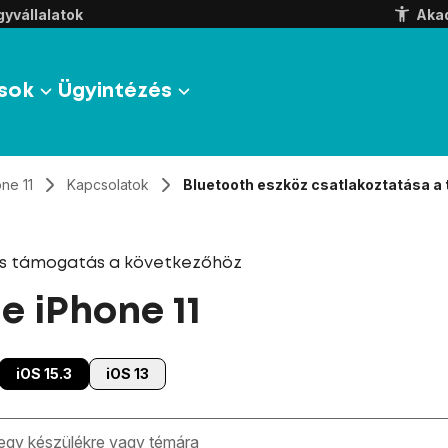
yvállalatok
Aka
sok
Ügyintézés
ne 11
Kapcsolatok
Bluetooth eszköz csatlakoztatása a
és támogatás a következőhöz
e iPhone 11
iOS 15.3
iOS 13
zben megjelennek a keresési javaslatok a mező alatt