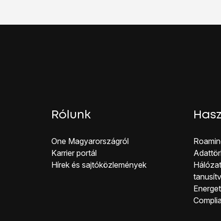
Be kell kapcsolni a má
Húzd az ujjad felfelé
a 
Rólunk
Hasz
One Magyar országról
Roamin
Karrier portál
Adattör
Hírek és sajtóközlemények
Hálózat
tanusít
Energeti
Co mpli