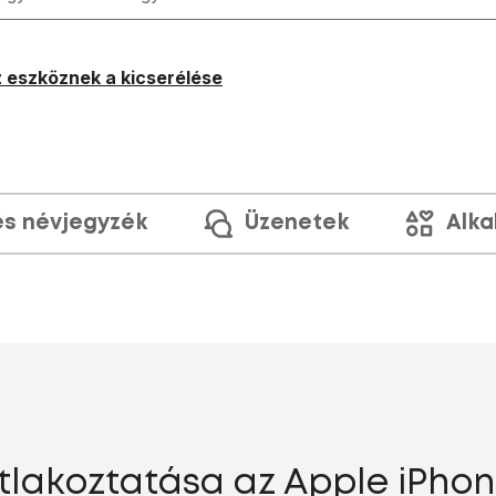
 eszköznek a kicserélése
és névjegyzék
Üzenetek
Alka
lakoztatása az Apple iPhone