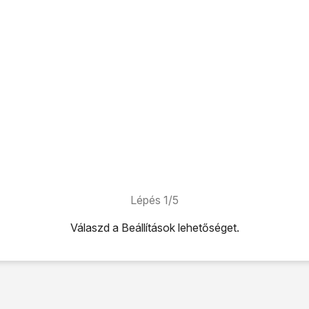
Lépés 1/5
Válaszd a
Beállítások
lehetőséget.
ehetőséget.
hetőséget.
melletti csúszkára
a funkció bekapcsolásához.
uetooth-eszközt
, és kövesd a kijelzőn megjelenő utasításokat