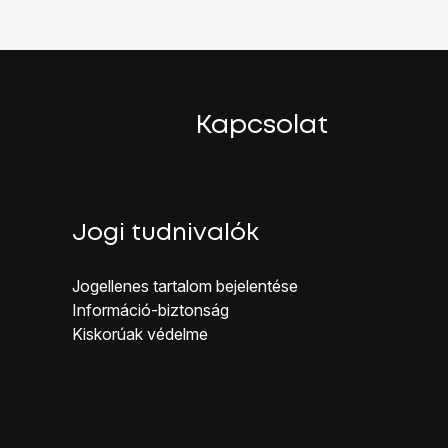
Kapcsolat
Jogi tudnivalók
Jogellenes ta rtalom bejelentése
Inf ormáció-biztonság
Kiskorúak véd elme