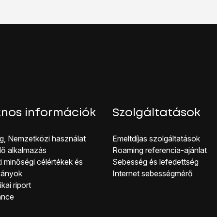
sik Bluetooth-eszközt, és elő kell készíteni a csatlakozáshoz.
kijelző aljáról, hogy visszatérj a kezdőképernyőhöz.
nos információk
Szolgáltatások
g, Nemzetközi használat
Emeltdíjas szolgáltatások
lő alkalmazás
Roaming referencia-ajánlat
i minőségi célérté kek és
Sebesség és lefedettség
ványok
Internet sebességmérő
kai riport
ance