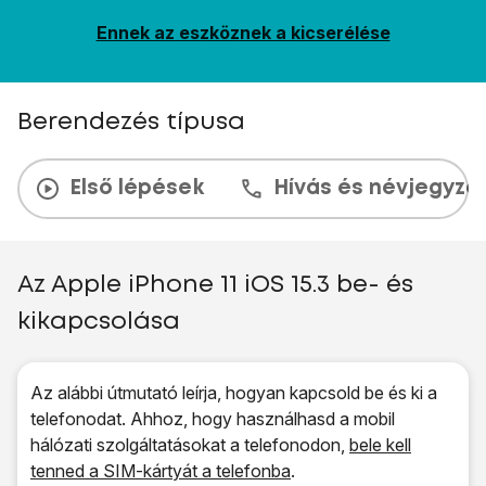
Ennek az eszköznek a kicserélése
Berendezés típusa
Első lépések
Hívás és névjegyzé
Az Apple iPhone 11 iOS 15.3 be- és
kikapcsolása
Az alábbi útmutató leírja, hogyan kapcsold be és ki a
telefonodat. Ahhoz, hogy használhasd a mobil
hálózati szolgáltatásokat a telefonodon,
bele kell
tenned a SIM-kártyát a telefonba
.