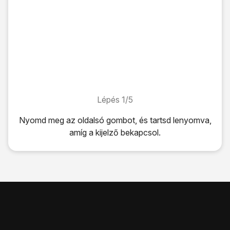
Lépés 1/5
Lépés 1/5
Nyomd meg
az oldalsó gombot
, és tartsd lenyomva,
amíg a kijelző bekapcsol.
Nyomd meg
az oldalsó gombot
, és tartsd lenyomva, amíg 
Húzd az ujjad felfelé
a kijelző aljáról.
Amennyiben a SIM-kártyád zárolva van, írd be a PIN-kódo
Ha háromszor hibásan írod be a PIN-kódot, a telefon blo
Nyomd meg
a felső hangerő-szabályozót
. Nyomd meg eg
Kattints
a kikapcsolás ikonra
, és húzd az ikont jobbra.