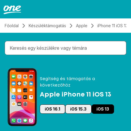
Átugrás, tovább a tartalomhoz
Főoldal
Készüléktámogatás
Apple
iPhone 11 iOS 13
Gépelés közben megjelennek a keresési javaslatok 
Segítség és támogatás a
következőhöz
Apple iPhone 11 iOS 13
iOS 16.1
iOS 15.3
iOS 13