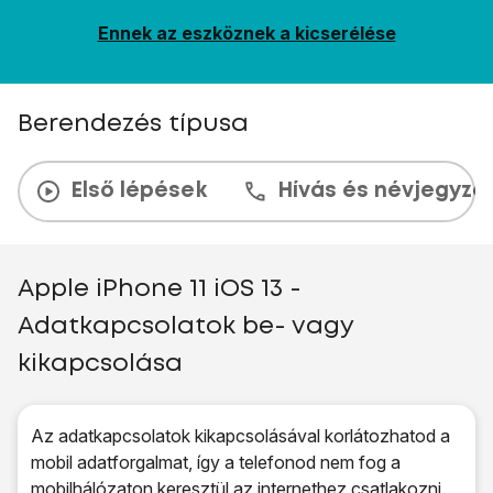
Ennek az eszköznek a kicserélése
Berendezés típusa
Első lépések
Hívás és névjegyzé
Apple iPhone 11 iOS 13 -
Adatkapcsolatok be- vagy
kikapcsolása
Az adatkapcsolatok kikapcsolásával korlátozhatod a
mobil adatforgalmat, így a telefonod nem fog a
mobilhálózaton keresztül az internethez csatlakozni.