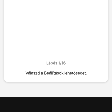
Lépés 1/16
Lépés 1/16
Válaszd a
Beállítások
lehetőséget.
Válaszd a
Beállítások
lehetőséget.
Válaszd a
Ne zavarjanak
lehetőséget.
A telefon azonnali lenémítása:
Kattints a
"Ne zavarjanak" melletti csúszkára
úgy, hogy a k
A telefon lenémítása egy megadott időszakban:
Kattints az
"Ütemezett" melletti csúszkára
úgy, hogy a kij