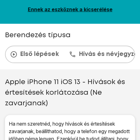
Ennek az eszköznek a kicserélése
Berendezés típusa
Első lépések
Hívás és névjegyzé
Apple iPhone 11 iOS 13 - Hívások és
értesítések korlátozása (Ne
zavarjanak)
Ha nem szeretnéd, hogy hívások és értesítések
zavarjanak, beállíthatod, hogy a telefon egy megadott
időben néma legyen. Ezenkívül be tudod állítani, hogy