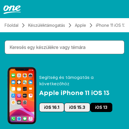
Átugrás, tovább a tartalomhoz
Főoldal
Készüléktámogatás
Apple
iPhone 11 iOS 13
Gépelés közben megjelennek a keresési javaslatok 
Segítség és támogatás a
következőhöz
Apple iPhone 11 iOS 13
iOS 16.1
iOS 15.3
iOS 13