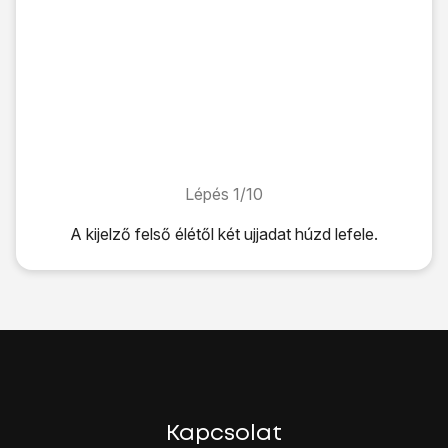
Lépés 1/10
Lépés 1/10
A kijelző felső élétől két ujjadat húzd lefele.
A kijelző felső élétől két ujjadat húzd lefele.
Kattints
a beállítások ikonra
.
Válaszd a
Bluetooth
lehetőséget.
Kattints a
csúszkára
úgy, hogy a kijelző azt mutassa, hogy
Bizonyosodj meg róla, hogy a másik eszköz be van kapcsol
Ezután megkeresi a telefon az elérhető készülékeket, és eg
Válaszd ki
a kívánt Bluetooth-eszközt
.
Kövesd a kijelzőn megjelenő utasításokat a Bluetooth-esz
Kapcsolat