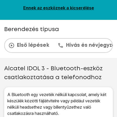
Ennek az eszköznek a kicserélése
Berendezés típusa
Első lépések
Hívás és névjegyzé
Alcatel IDOL 3 - Bluetooth-eszköz
csatlakoztatása a telefonodhoz
A Bluetooth egy vezeték nélküli kapcsolat, amely két
készülék közötti fájlátvitelre vagy például vezeték
nélküli headsethez vagy billentyűzethez való
csatlakozásra használható.