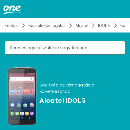
Átugrás, tovább a tartalomhoz
Főoldal
Készüléktámogatás
Alcatel
IDOL 3
Kapc
Gépelés közben megjelennek a keresési javaslatok 
Segítség és támogatás a
következőhöz
Alcatel IDOL 3