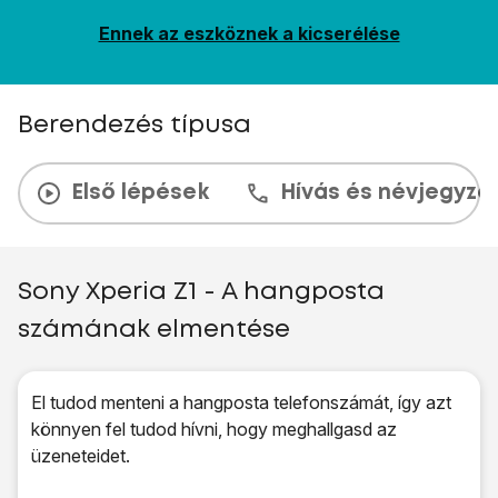
Ennek az eszköznek a kicserélése
Berendezés típusa
Első lépések
Hívás és névjegyzé
Sony Xperia Z1 - A hangposta
számának elmentése
El tudod menteni a hangposta telefonszámát, így azt
könnyen fel tudod hívni, hogy meghallgasd az
üzeneteidet.