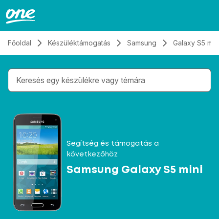
Átugrás, tovább a tartalomhoz
Főoldal
Készüléktámogatás
Samsung
Galaxy S5 min
Gépelés közben megjelennek a keresési javaslatok 
Segítség és támogatás a
következőhöz
Samsung Galaxy S5 mini