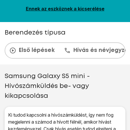
Ennek az eszköznek a kicserélése
Berendezés típusa
Első lépések
Hívás és névjegyzé
Samsung Galaxy S5 mini -
Hívószámküldés be- vagy
kikapcsolása
Ki tudod kapcsolni a hívószámküldést, így nem fog
megjelenni a számod a hívott félnél, amikor hívást
kezdeményezel. Csak hívás esetén tudod elrejteni a