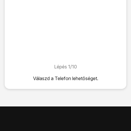
Lépés 1/10
Lépés 1/10
Válaszd a
Telefon
lehetőséget.
Válaszd a
Telefon
lehetőséget.
Válaszd a
Billentyűzet
fület.
Kattints
a menü ikonra
.
Válaszd a
Beállítások
lehetőséget.
Válaszd a
Hívás
lehetőséget.
Válaszd a
További beállítások
lehetőséget.
Várj egy pillanatot, amíg a jelenlegi beállítások betöltődnek.