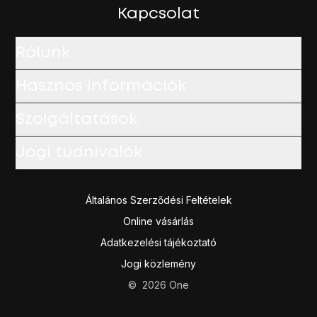
Válaszd a
Hívóazonosító
lehetőséget.
Kapcsolat
Válaszd a
Szám elrejtése
vagy a
Szám megjelenítése
lehet
A befejezéshez és ahhoz, hogy visszatérhess a főképe
Rólunk
Hasznos információk
Szolgáltatások
Jogi tudnivalók
Általános Szerződési Feltételek
Online vásárlás
Adatkezelési tájékoztató
Jogi közlemény
©
2026
One