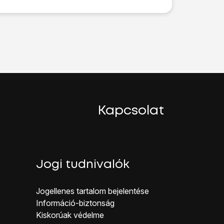
egy extra képernyőzár létrehozásához.
.
Kapcsolat
.
rnyőzárkódot, amit korábban már beállítottál.
Jogi tudnivalók
Jogellenes ta rtalom bejelentése
Inf ormáció-biztonság
Kiskorúak véd elme