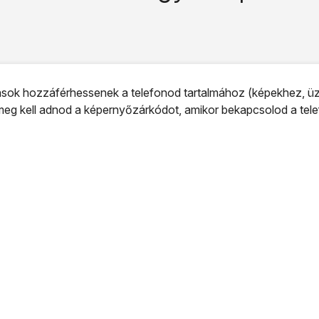
ok hozzáférhessenek a telefonod tartalmához (képekhez, üze
eg kell adnod a képernyőzárkódot, amikor bekapcsolod a telef