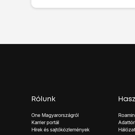
Kattints
a beállítások 
Válaszd a „
Biometria é
Válaszd az
Ujjlenyom
Válaszd a
FELOLDÁS
Válaszd ki
a kívánt ké
Válaszd az
Új ujjleny
Válaszd az
UJJLENY
Kövesd
a kijelzőn meg
Válaszd az
OK
lehetős
Kattints a kívánt beállí
Kattints
a balra nyílra
.
Válaszd a
Zárképernyő
Válaszd a
LETILTÁS
l
Húzd az ujjad felfelé
a 
Rólunk
Hasz
One Magyar országról
Roamin
Karrier portál
Adattör
Hírek és sajtóközlemények
Hálózat