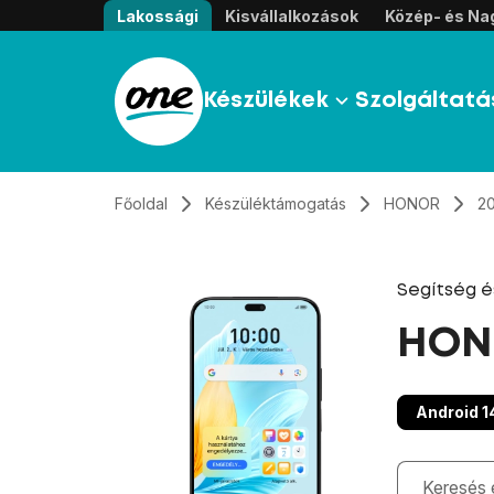
Átugrás, tovább a tartalomhoz
Lakossági
Kisvállalkozások
Közép- és Nag
Készülékek
Szolgáltatá
Főoldal
Készüléktámogatás
HONOR
20
Segítség 
HONO
Android 1
Gépelés kö