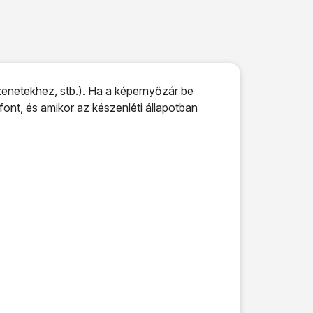
netekhez, stb.). Ha a képernyőzár be
ont, és amikor az készenléti állapotban