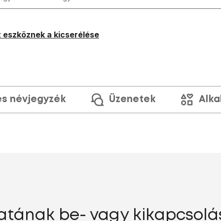
 eszköznek a kicserélése
és névjegyzék
Üzenetek
Alka
atának be- vagy kikapcsolá