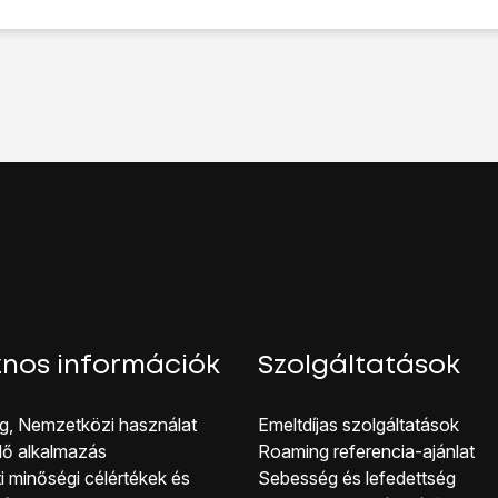
ikonra
.
s jelszó
” lehetőséget.
at-azonosító
lehetőséget.
I MÓD MEGVÁLTOZTATÁSA
lehetőséget.
pernyőzárkódot
, és kövesd a kijelzőn megjelenő utasításokat 
omat
lehetőséget.
OMAT FELVÉTELE
lehetőséget.
jelenő utasításokat
képernyőzár létrehozásához ujjlenyomattal
éget.
tások melletti
csúszkákra
a funkciók be- vagy kikapcsolásához
 jelszavának kikapcsolása
lehetőséget, és írd be az extra képe
ehetőséget.
kijelző aljáról, hogy visszatérj a kezdőképernyőhöz.
nos információk
Szolgáltatások
g, Nemzetközi használat
Emeltdíjas szolgáltatások
lő alkalmazás
Roaming referencia-ajánlat
i minőségi célérté kek és
Sebesség és lefedettség