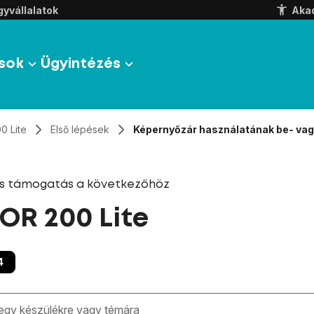
yvállalatok
Aka
sok
Ügyintézés
0 Lite
Első lépések
Képernyőzár használatának be- vag
és támogatás a következőhöz
R 200 Lite
4
zben megjelennek a keresési javaslatok a mező alatt