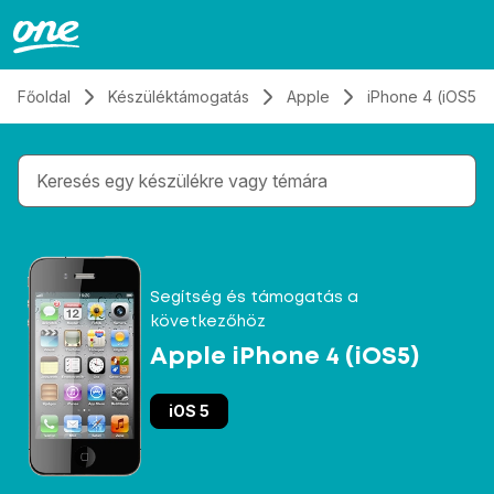
Átugrás, tovább a tartalomhoz
Főoldal
Készüléktámogatás
Apple
iPhone 4 (iOS5)
Gépelés közben megjelennek a keresési javaslatok 
Segítség és támogatás a
következőhöz
Apple iPhone 4 (iOS5)
iOS 5