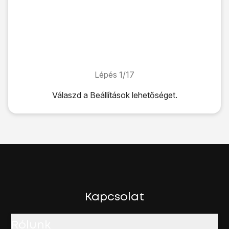
Lépés 1/17
Lépés 1/17
Válaszd a
Beállítások
lehetőséget.
Válaszd a
Beállítások
lehetőséget.
Válaszd az
Általános
lehetőséget.
Válaszd a
Hálózat
lehetőséget.
Válaszd a
Mobil adathálózat
lehetőséget.
Válaszd az
APN
lehetőséget az
MMS
alatt.
Ha előfizetésed van:
Írd be az
mms
címet.
Ha kártyás telefonod van:
Kapcsolat
Írd be az
mms
címet.
Válaszd az
MMSC
lehetőséget, és írd be a
http://mms.on
Rólunk